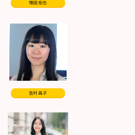
増田 拓也
吉村 昌子