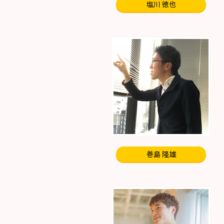
塩川 徳也
巻島 隆雄