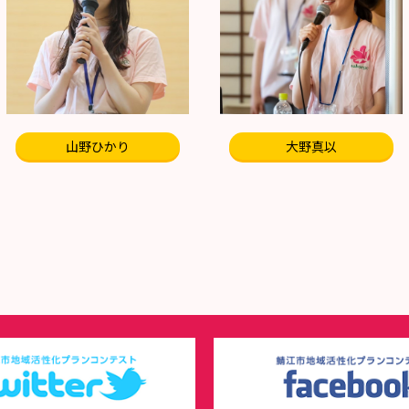
山野ひかり
大野真以