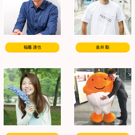
稲着 達也
金井 聡