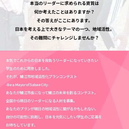
本当のリーダーに求められる資質は
何か考えたことはありますか？
その答えがここにあります。
日本を考える上で大きなテーマの一つ、地域活性。
その難問にチャレンジしませんか？
本気でこれからの日本を背負うリーダーになっていきたい
学生のために用意しました。
それが、鯖江市地域活性化プランコンテスト
-Be a Mayor of Sabae City-
あなたが鯖江市長になって鯖江の未来を創るコンテスト。
全国から明日のリーダーになる人材を募集。
あなたのプランが明日の地域活性に繋がるかもしれない。
自分の可能性に挑戦し、日本を元気にしたい学生のご応募を
お待ちしています。