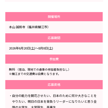
開催場所
本山 誠照寺（福井県鯖江市）
応募期間
2026年6月20日(土)～8月8日(土)
参加費
無料
（宿泊、現地での食事の参加者負担なし）
※鯖江までの交通費は自費となります。
応募資格
・自分の能力を開花させたい、日本のために何か大きなことを
やりたい、明日の日本を背負うリーダーになりたいと思う全
国の大学生、大学院生、高専生